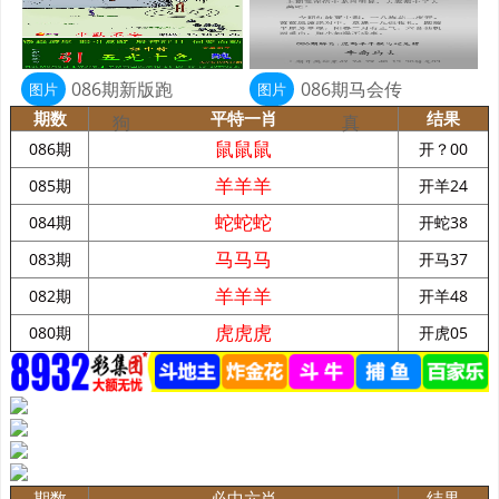
086期新版跑
086期马会传
图片
图片
期数
平特一肖
结果
狗
真
086期
开？00
鼠鼠鼠
085期
开羊24
羊羊羊
084期
开蛇38
蛇蛇蛇
083期
开马37
马马马
082期
开羊48
羊羊羊
080期
开虎05
虎虎虎
期数
必中六肖
结果