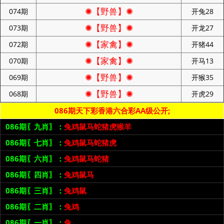
074期
开兔28
✺【野兽】✺
073期
开龙27
✺【野兽】✺
072期
开猪44
✺【家禽】✺
070期
开马13
✺【家禽】✺
069期
开猴35
✺【野兽】✺
068期
开虎29
✺【野兽】✺
086期天下彩香港六合彩AA级公开;
086期〖九肖〗：
兔鸡鼠马蛇猪虎猴羊
086期〖七肖〗：
兔鸡鼠马蛇猪虎
086期〖六肖〗：
兔鸡鼠马蛇猪
086期〖四肖〗：
兔鸡鼠马
086期〖三肖〗：
兔鸡鼠
086期〖二肖〗：
兔鸡
086期〖一肖〗：
兔