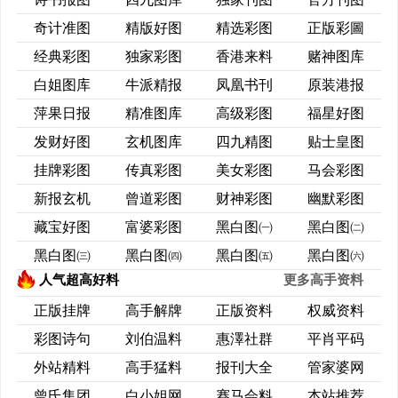
奇计准图
精版好图
精选彩图
正版彩圖
经典彩图
独家彩图
香港来料
赌神图库
白姐图库
牛派精报
凤凰书刊
原装港报
萍果日报
精准图库
高级彩图
福星好图
发财好图
玄机图库
四九精图
贴士皇图
挂牌彩图
传真彩图
美女彩图
马会彩图
新报玄机
曾道彩图
财神彩图
幽默彩图
藏宝好图
富婆彩图
黑白图㈠
黑白图㈡
黑白图㈢
黑白图㈣
黑白图㈤
黑白图㈥
人气超高好料
更多高手资料
正版挂牌
高手解牌
正版资料
权威资料
彩图诗句
刘伯温料
惠澤社群
平肖平码
外站精料
高手猛料
报刊大全
管家婆网
曾氏集团
白小姐网
赛马会料
本站推荐