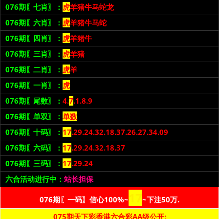
076期〖七肖〗：
虎
羊猪牛马蛇龙
076期〖六肖〗：
虎
羊猪牛马蛇
076期〖四肖〗：
虎
羊猪牛
076期〖三肖〗：
虎
羊猪
076期〖二肖〗：
虎
羊
076期〖一肖〗：
虎
076期〖尾数〗：
4.
7
.1.8.9
076期〖单双〗：
单数
076期〖十码〗：
17
.29.24.32.18.37.26.27.34.09
076期〖六码〗：
17
.29.24.32.18.37
076期〖三码〗：
17
.29.24
六合活动进行中：
站长担保
17
076期〖一码〗信心100%~
~下注50万.
075期天下彩香港六合彩AA级公开;