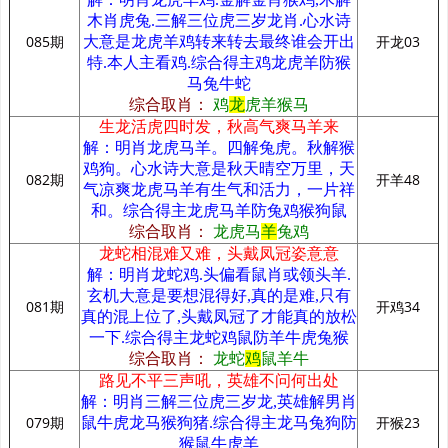
木肖虎兔.三解三位虎三岁龙肖.心水诗
085期
开龙03
大意是龙虎羊鸡转来转去最终谁会开出
特.本人主看鸡.综合得主鸡龙虎羊防猴
马兔牛蛇
综合取肖：
鸡
龙
虎羊猴马
生龙活虎四时发，秋高气爽马羊来
解：明肖龙虎马羊。四解兔虎。秋解猴
鸡狗。心水诗大意是秋天晴空万里，天
082期
开羊48
气凉爽龙虎马羊有生气和活力，一片祥
和。综合得主龙虎马羊防兔鸡猴狗鼠
综合取肖：
龙虎马
羊
兔鸡
龙蛇相混难又难，头戴凤冠姿意意
解：明肖龙蛇鸡.头偏看鼠肖或领头羊.
玄机大意是要想混得好,真的是难,只有
081期
开鸡34
真的混上位了,头戴凤冠了才能真的放松
一下.综合得主龙蛇鸡鼠防羊牛虎兔猴
综合取肖：
龙蛇
鸡
鼠羊牛
路见不平三声吼，英雄不问何出处
解：明肖三解三位虎三岁龙,英雄解男肖
079期
开猴23
鼠牛虎龙马猴狗猪.综合得主龙马兔狗防
猴鼠牛虎羊