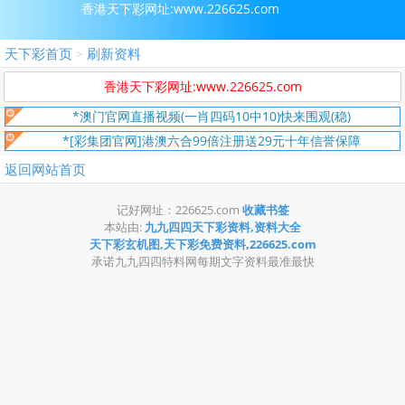
香港天下彩网址:www.226625.com
天下彩首页
刷新资料
>
香港天下彩网址:www.226625.com
*澳门官网直播视频(一肖四码10中10)快来围观(稳)
*[彩集团官网]港澳六合99倍注册送29元十年信誉保障
返回网站首页
记好网址：226625.com
收藏书签
本站由:
九九四四天下彩资料,资料大全
天下彩玄机图,天下彩免费资料,226625.com
承诺九九四四特料网每期文字资料最准最快