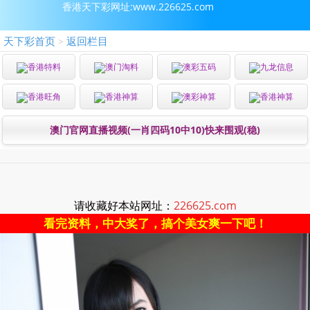
香港天下彩网址:www.226625.com
天下彩首页
返回栏目
>
香港特料
澳门淘料
澳彩五码
九龙信息
香港旺角
香港神算
澳彩神算
香港神算
澳门官网直播视频(一肖四码10中10)快来围观(稳)
请收藏好本站网址：
226625.com
看完资料，中大奖了，搞个美女爽一下吧！