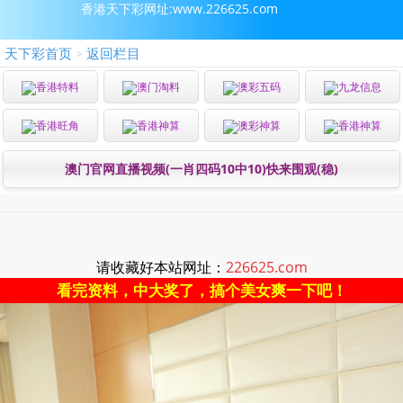
香港天下彩网址:www.226625.com
天下彩首页
返回栏目
>
香港特料
澳门淘料
澳彩五码
九龙信息
香港旺角
香港神算
澳彩神算
香港神算
澳门官网直播视频(一肖四码10中10)快来围观(稳)
请收藏好本站网址：
226625.com
看完资料，中大奖了，搞个美女爽一下吧！