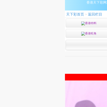
香港天下彩网址:
天下彩首页
返回栏目
>
香港特料
香港旺角