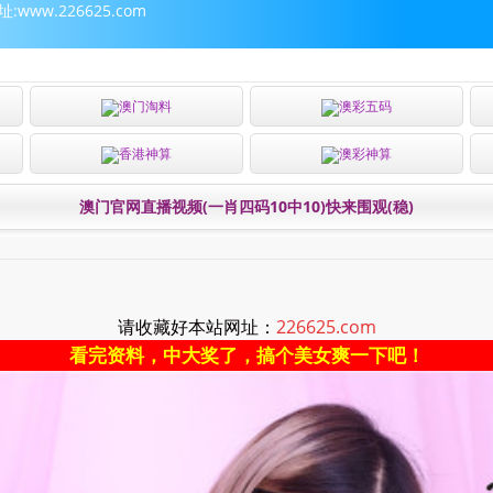
www.226625.com
澳门淘料
澳彩五码
香港神算
澳彩神算
澳门官网直播视频(一肖四码10中10)快来围观(稳)
请收藏好本站网址：
226625.com
看完资料，中大奖了，搞个美女爽一下吧！