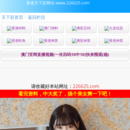
香港天下彩网址:www.226625.com
天下彩首页
返回栏目
>
香港特料
澳门淘料
澳彩五码
九龙信息
香港旺角
香港神算
澳彩神算
香港神算
澳门官网直播视频(一肖四码10中10)快来围观(稳)
请收藏好本站网址：
226625.com
看完资料，中大奖了，搞个美女爽一下吧！