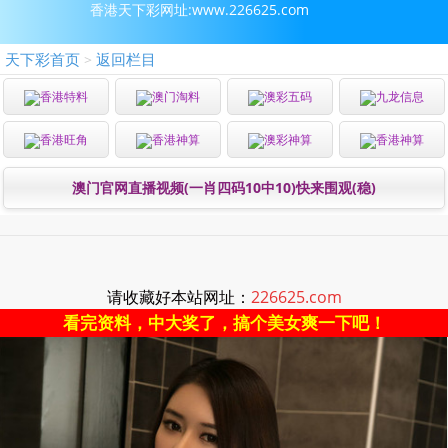
香港天下彩网址:www.226625.com
天下彩首页
返回栏目
>
香港特料
澳门淘料
澳彩五码
九龙信息
香港旺角
香港神算
澳彩神算
香港神算
澳门官网直播视频(一肖四码10中10)快来围观(稳)
请收藏好本站网址：
226625.com
看完资料，中大奖了，搞个美女爽一下吧！