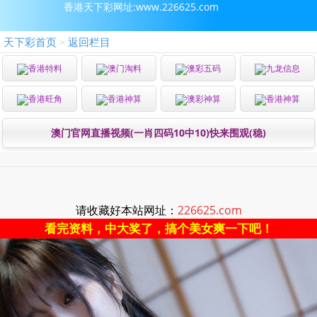
香港天下彩网址:www.226625.com
天下彩首页
返回栏目
>
香港特料
澳门淘料
澳彩五码
九龙信息
香港旺角
香港神算
澳彩神算
香港神算
澳门官网直播视频(一肖四码10中10)快来围观(稳)
请收藏好本站网址：
226625.com
看完资料，中大奖了，搞个美女爽一下吧！