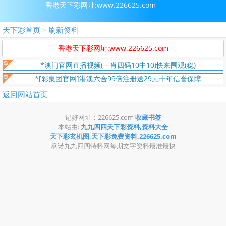
香港天下彩网址:www.226625.com
天下彩首页
刷新资料
>
香港天下彩网址:www.226625.com
*澳门官网直播视频(一肖四码10中10)快来围观(稳)
*[彩集团官网]港澳六合99倍注册送29元十年信誉保障
返回网站首页
记好网址：226625.com
收藏书签
本站由:
九九四四天下彩资料,资料大全
天下彩玄机图,天下彩免费资料,226625.com
承诺九九四四特料网每期文字资料最准最快