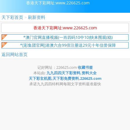
香港天下彩网址:www.226625.com
天下彩首页
刷新资料
>
香港天下彩网址:www.226625.com
*澳门官网直播视频(一肖四码10中10)快来围观(稳)
*[彩集团官网]港澳六合99倍注册送29元十年信誉保障
返回网站首页
记好网址：226625.com
收藏书签
本站由:
九九四四天下彩资料,资料大全
天下彩玄机图,天下彩免费资料,226625.com
承诺九九四四特料网每期文字资料最准最快