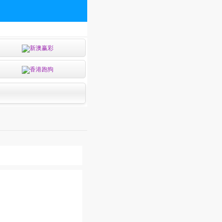
新澳赢彩
香港跑狗